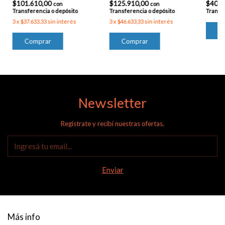
$101.610,00
$125.910,00
$40.4
con
con
Transferencia o depósito
Transferencia o depósito
Transfe
3
x
$37.633,33
sin interés
3
x
$46.633,33
sin interés
Newsletter
Registrate y recibí nuestras ofertas.
Más info