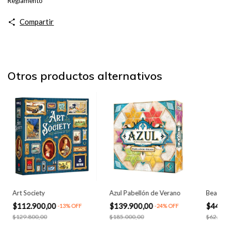
Reglamento
Compartir
Otros productos alternativos
Art Society
Azul Pabellón de Verano
Beacon
$112.900,00
$139.900,00
$44.
-
13
%
OFF
-
24
%
OFF
$129.800,00
$185.000,00
$62.00