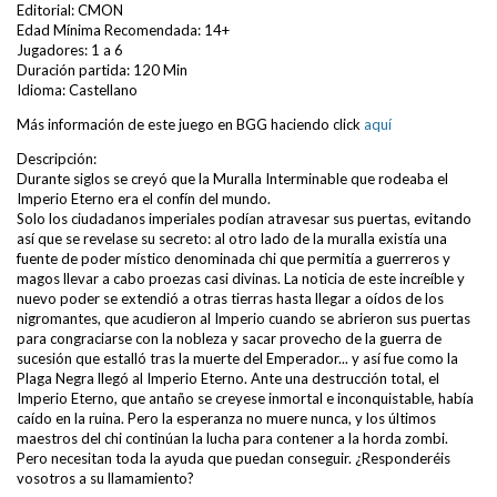
Editorial: CMON
Edad Mínima Recomendada: 14+
Jugadores: 1 a 6
Duración partida: 120 Min
Idioma: Castellano
Más información de este juego en BGG haciendo click
aquí
Descripción:
Durante siglos se creyó que la Muralla Interminable que rodeaba el
Imperio Eterno era el confín del mundo.
Solo los ciudadanos imperiales podían atravesar sus puertas, evitando
así que se revelase su secreto: al otro lado de la muralla existía una
fuente de poder místico denominada chi que permitía a guerreros y
magos llevar a cabo proezas casi divinas. La noticia de este increíble y
nuevo poder se extendió a otras tierras hasta llegar a oídos de los
nigromantes, que acudieron al Imperio cuando se abrieron sus puertas
para congraciarse con la nobleza y sacar provecho de la guerra de
sucesión que estalló tras la muerte del Emperador... y así fue como la
Plaga Negra llegó al Imperio Eterno. Ante una destrucción total, el
Imperio Eterno, que antaño se creyese inmortal e inconquistable, había
caído en la ruina. Pero la esperanza no muere nunca, y los últimos
maestros del chi continúan la lucha para contener a la horda zombi.
Pero necesitan toda la ayuda que puedan conseguir. ¿Responderéis
vosotros a su llamamiento?