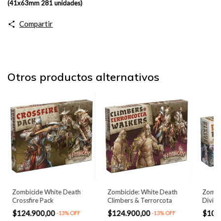
(41x63mm 281 unidades)
Compartir
Otros productos alternativos
Zombicide White Death
Zombicide: White Death
Zombi
Crossfire Pack
Climbers & Terrorcota
Divine
$124.900,00
$124.900,00
$106
-
13
%
OFF
-
13
%
OFF