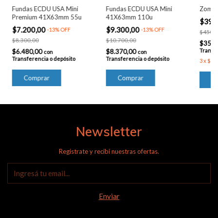
Fundas ECDU USA Mini
Fundas ECDU USA Mini
Zombi
Premium 41X63mm 55u
41X63mm 110u
$391
$7.200,00
$9.300,00
-
13
%
OFF
-
13
%
OFF
$450.7
$8.300,00
$10.700,00
$352.
Transfe
$6.480,00
$8.370,00
con
con
Transferencia o depósito
Transferencia o depósito
3
x
$130
Newsletter
Registrate y recibí nuestras ofertas.