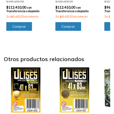
$143.600,00
$143.600,00
$123.0
$112.410,00
$112.410,00
$96.2
con
con
Transferencia o depósito
Transferencia o depósito
Transfe
3
x
$41.633,33
sin interés
3
x
$41.633,33
sin interés
3
x
$35.
Otros productos relacionados