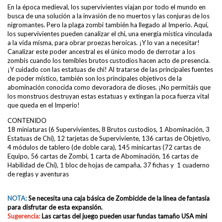
En la época medieval, los supervivientes viajan por todo el mundo en
busca de una solución a la invasión de no muertos y las conjuras de los
nigromantes. Pero la plaga zombi también ha llegado al Imperio. Aquí,
los supervivientes pueden canalizar el chi, una energía mística vinculada
a la vida misma, para obrar proezas heroicas. ¡Y lo van a necesitar!
Canalizar este poder ancestral es el único modo de derrotar a los
zombis cuando los temibles brutos custodios hacen acto de presencia.
¡Y cuidado con las estatuas de chi! Al tratarse de las principales fuentes
de poder místico, también son los principales objetivos de la
abominación conocida como devoradora de dioses. ¡No permitáis que
los monstruos destruyan estas estatuas y extingan la poca fuerza vital
que queda en el Imperio!
CONTENIDO
18 miniaturas (6 Supervivientes, 8 Brutos custodios, 1 Abominación, 3
Estatuas de Chi), 12 tarjetas de Superviviente, 136 cartas de Objetivo,
4 módulos de tablero (de doble cara), 145 minicartas (72 cartas de
Equipo, 56 cartas de Zombi, 1 carta de Abominación, 16 cartas de
Habilidad de Chi), 1 bloc de hojas de campaña, 37 fichas y 1 cuaderno
de reglas y aventuras
NOTA:
Se necesita una caja básica de Zombicide de la línea de fantasía
para disfrutar de esta expansión.
Sugerencia:
Las cartas del juego pueden usar
fundas tamaño USA mini