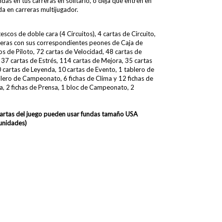
as en tus carreras en solitario, o deja que entren en
lida en carreras multijugador.
escos de doble cara (4 Circuitos), 4 cartas de Circuito,
reras con sus correspondientes peones de Caja de
os de Piloto, 72 cartas de Velocidad, 48 cartas de
37 cartas de Estrés, 114 cartas de Mejora, 35 cartas
0 cartas de Leyenda, 10 cartas de Evento, 1 tablero de
lero de Campeonato, 6 fichas de Clima y 12 fichas de
ta, 2 fichas de Prensa, 1 bloc de Campeonato, 2
cartas del juego pueden usar fundas
tamaño USA
unidades)