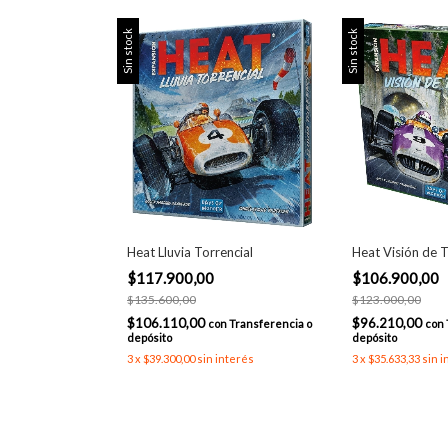
Sin stock
Sin stock
Heat Lluvia Torrencial
Heat Visión de T
$117.900,00
$106.900,00
$135.600,00
$123.000,00
$106.110,00
$96.210,00
con
Transferencia o
con
depósito
depósito
3
x
$39.300,00
sin interés
3
x
$35.633,33
sin i