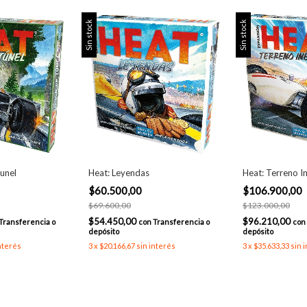
Sin stock
Sin stock
unel
Heat: Leyendas
Heat: Terreno I
$60.500,00
$106.900,00
$69.600,00
$123.000,00
$54.450,00
$96.210,00
Transferencia o
con
Transferencia o
con
depósito
depósito
nterés
3
x
$20.166,67
sin interés
3
x
$35.633,33
sin 