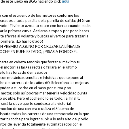
 de este juego en BGG haciendo click
aquí
ena con el estruendo de los motores conforme los
arados a toda pastilla de la parrilla de salida: ¡El Gran
do! El viento azota tu casco con fuerza cuando estás
ar la primera curva. Aceleras a tope y por poco haces
e aferras al volante y buscas el vértice para trazar la
 primera. ¡Lo has logrado!
N PREMIO ALGUNO POR CRUZAR LA LÍNEA DE
OCHE EN BUEN ESTADO, ¡PISAS A FONDO EL
nerte en cabeza tendrás que forzar al máximo tu
 el motor las largas rectas o fallará en el último
 lo has forzado demasiado?
con mecánicas sencillas e intuitivas que te pone al
e de carreras de los años 60. Selecciona las mejoras
uden a tu coche en el paso por curva y no
l motor, solo así podrás mantener la velocidad punta
posible. Pero el coche no lo es todo, ¡al final tu
e será la clave que te conduzca a la victoria!
moción de una carrera o utiliza el Sistema de
sputa todas las carreras de una temporada en la que
ar tu coche para lograr subir a lo más alto del podio.
lotos de leyenda totalmente automatizados con el