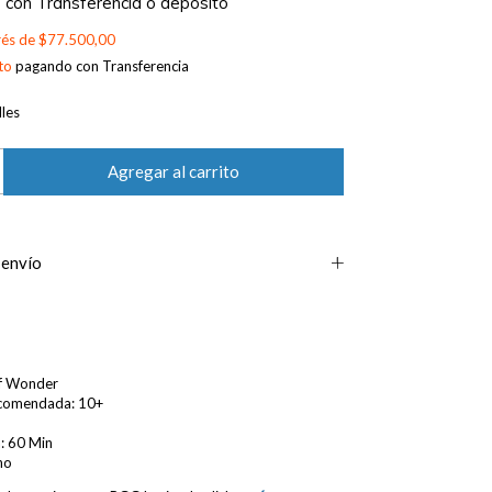
0
con
Transferencia o depósito
erés de
$77.500,00
to
pagando con Transferencia
les
 envío
of Wonder
comendada: 10+
: 60 Min
no