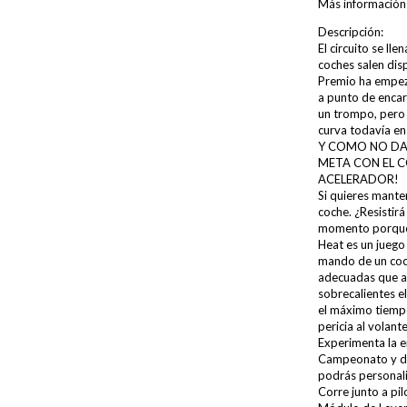
Más información
Descripción:
El circuito se ll
coches salen disp
Premio ha empeza
a punto de encar
un trompo, pero t
curva todavía en
Y COMO NO DA
META CON EL C
ACELERADOR!
Si quieres mante
coche. ¿Resistirá
momento porque
Heat es un juego 
mando de un coch
adecuadas que ay
sobrecalientes e
el máximo tiempo 
pericia al volant
Experimenta la e
Campeonato y di
podrás personaliz
Corre junto a pi