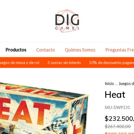
Productos
Contacto
Quiénes Somos
Preguntas Fr
e mesa y de rol
3 cuotas sin interés
10% de descuento pagando por tr
Inicio
.
Juegos 
Heat
SKU:
DW9131
$232.500
$267.400,00