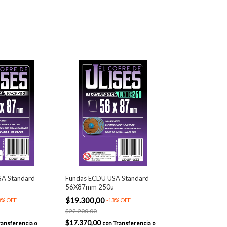
SA Standard
Fundas ECDU USA Standard
56X87mm 250u
$19.300,00
3
%
OFF
-
13
%
OFF
$22.200,00
$17.370,00
ransferencia o
con
Transferencia o