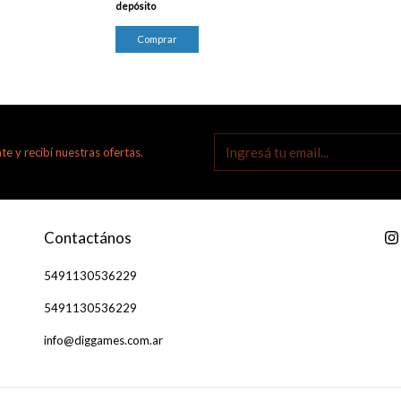
depósito
te y recibí nuestras ofertas.
Contactános
5491130536229
5491130536229
info@diggames.com.ar