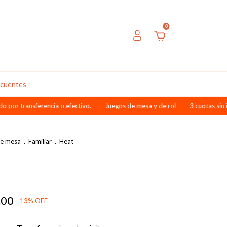
0
ecuentes
ansferencia o efectivo.
Juegos de mesa y de rol
3 cuotas sin interés
de mesa
.
Familiar
.
Heat
,00
-
13
%
OFF