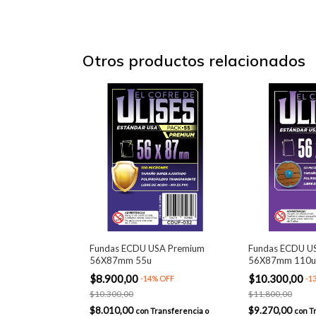
Otros productos relacionados
Fundas ECDU USA Premium
Fundas ECDU U
56X87mm 55u
56X87mm 110u
$8.900,00
$10.300,00
-
14
%
OFF
-
1
$10.300,00
$11.800,00
$8.010,00
$9.270,00
con
Transferencia o
con
T