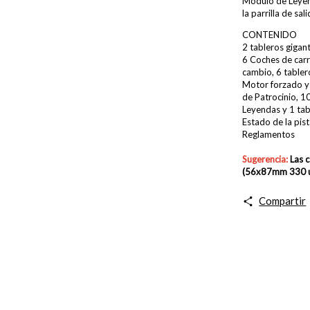
Módulo de Leyend
la parrilla de sa
CONTENIDO
2 tableros gigant
6 Coches de car
cambio, 6 tabler
Motor forzado y 
de Patrocinio, 1
Leyendas y 1 tab
Estado de la pis
Reglamentos
Sugerencia:
Las 
(56x87mm 330 
Compartir