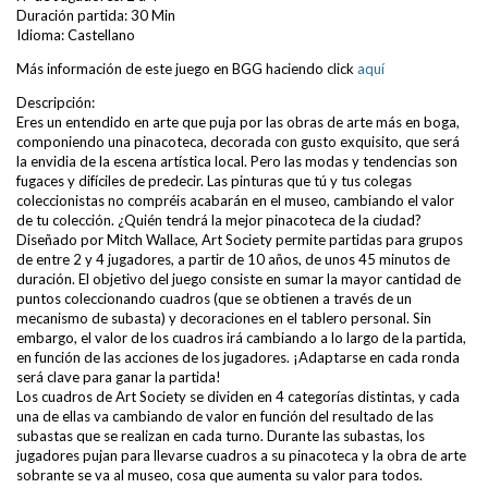
Duración partida: 30 Min
Idioma: Castellano
Más información de este juego en BGG haciendo click
aquí
Descripción:
Eres un entendido en arte que puja por las obras de arte más en boga,
componiendo una pinacoteca, decorada con gusto exquisito, que será
la envidia de la escena artística local. Pero las modas y tendencias son
fugaces y difíciles de predecir. Las pinturas que tú y tus colegas
coleccionistas no compréis acabarán en el museo, cambiando el valor
de tu colección. ¿Quién tendrá la mejor pinacoteca de la ciudad?
Diseñado por Mitch Wallace, Art Society permite partidas para grupos
de entre 2 y 4 jugadores, a partir de 10 años, de unos 45 minutos de
duración. El objetivo del juego consiste en sumar la mayor cantidad de
puntos coleccionando cuadros (que se obtienen a través de un
mecanismo de subasta) y decoraciones en el tablero personal. Sin
embargo, el valor de los cuadros irá cambiando a lo largo de la partida,
en función de las acciones de los jugadores. ¡Adaptarse en cada ronda
será clave para ganar la partida!
Los cuadros de Art Society se dividen en 4 categorías distintas, y cada
una de ellas va cambiando de valor en función del resultado de las
subastas que se realizan en cada turno. Durante las subastas, los
jugadores pujan para llevarse cuadros a su pinacoteca y la obra de arte
sobrante se va al museo, cosa que aumenta su valor para todos.