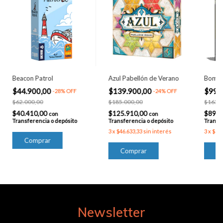
Beacon Patrol
Azul Pabellón de Verano
Bomb 
$44.900,00
$139.900,00
$99.
-
28
%
OFF
-
24
%
OFF
$62.000,00
$185.000,00
$163.9
$40.410,00
$125.910,00
$89.1
con
con
Transferencia o depósito
Transferencia o depósito
Transfe
3
x
$46.633,33
sin interés
3
x
$33.
Newsletter