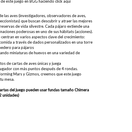
 de este juego en BGG haciendo click
aquí
de las aves (investigadores, observadores de aves,
leccionistas) que buscan descubrir y atraer las mejores
 reservas de vida silvestre. Cada pájaro extiende una
aciones poderosas en uno de sus hábitats (acciones).
 centran en varios aspectos clave del crecimiento:
comida a través de dados personalizados en una torre
edero para pájaros
ando miniaturas de huevos en una variedad de
tos de cartas de aves únicas y juega
 jugador con más puntos después de 4 rondas.
aforming Mars y Gizmos, creemos que este juego
tu mesa.
cartas del juego pueden usar fundas
tamaño Chimera
 unidades)