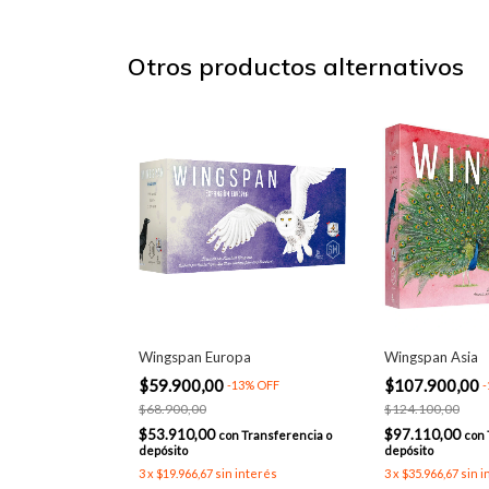
Otros productos alternativos
Wingspan Europa
Wingspan Asia
$59.900,00
$107.900,00
-
13
%
OFF
-
$68.900,00
$124.100,00
$53.910,00
$97.110,00
con
Transferencia o
con
depósito
depósito
3
x
$19.966,67
sin interés
3
x
$35.966,67
sin i