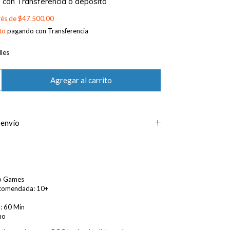
0
con
Transferencia o depósito
erés de
$47.500,00
to
pagando con Transferencia
les
 envío
to Games
comendada: 10+
: 60 Min
no