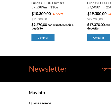
Fundas ECDU Chimera
Fundas ECDU C
57,5X89mm 110u
57,5X89mm 25
$10.300,00
$19.300,00
-
13
%
OFF
-
1
$11.800,00
$22.200,00
$9.270,00
$17.370,00
con
Transferencia o
con
depósito
depósito
Newsletter
Registra
Más info
Quiénes somos