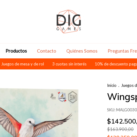
Productos
Contacto
Quiénes Somos
Preguntas Fr
 de mesa y de rol
3 cuotas sin interés
10% de descuento pagando por 
Inicio
.
Juegos 
Wings
SKU:
MALG0030
$142.500
$163.900,00