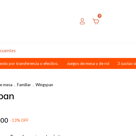
0
ecuentes
transferencia o efectivo.
Juegos de mesa y de rol
3 cuotas sin inter
de mesa
.
Familiar
.
Wingspan
pan
,00
-
13
%
OFF