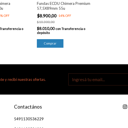
himera
Fundas ECDU Chimera Premium
0u
57,5X89mm 55u
$8.900,00
3
%
OFF
-
14
%
OFF
$10.300,00
$8.010,00
Transferencia o
con
Transferencia o
depósito
te y recibí nuestras ofertas.
Contactános
5491130536229