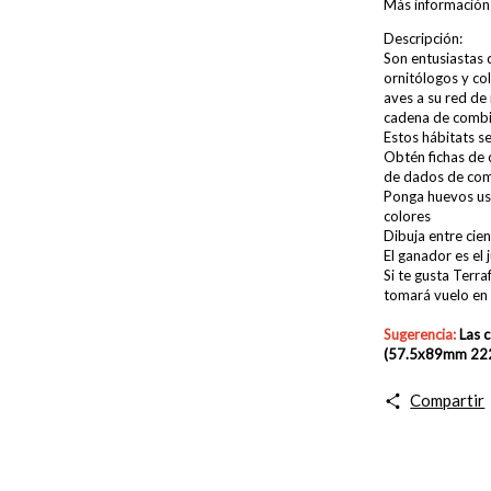
Más información
Descripción:
Son entusiastas 
ornitólogos y co
aves a su red de
cadena de combin
Estos hábitats se
Obtén fichas de 
de dados de com
Ponga huevos us
colores
Dibuja entre cien
El ganador es el
Si te gusta Terr
tomará vuelo en 
Sugerencia:
Las 
(57.5x89mm 222
Compartir