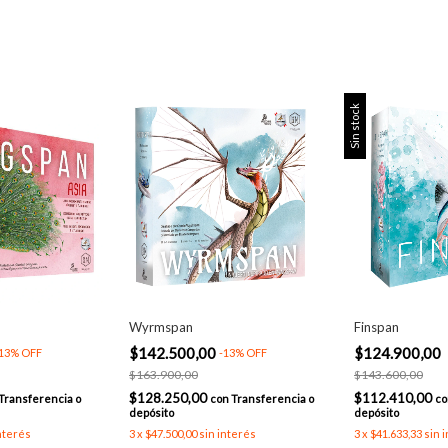
Sin stock
Wyrmspan
Finspan
$142.500,00
$124.900,00
13
%
OFF
-
13
%
OFF
$163.900,00
$143.600,00
$128.250,00
$112.410,00
Transferencia o
con
Transferencia o
co
depósito
depósito
nterés
3
x
$47.500,00
sin interés
3
x
$41.633,33
sin 