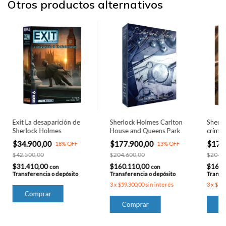
Otros productos alternativos
Exit La desaparición de
Sherlock Holmes Carlton
Sherlo
Sherlock Holmes
House and Queens Park
crímen
otros 
$34.900,00
$177.900,00
$177
-
18
%
OFF
-
13
%
OFF
$42.500,00
$204.600,00
$204.6
$31.410,00
$160.110,00
$160.
con
con
Transferencia o depósito
Transferencia o depósito
Transfe
3
x
$59.300,00
sin interés
3
x
$59.