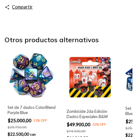
Compartir
Otros productos alternativos
Set de 7 dados ColorBlend
Set de
Zombicide 2da Edición
Purple Blue
Blue
Dados Especiales B&W
$25.000,00
-
13
%
OFF
$25.
$49.900,00
-
33
%
OFF
$28.750,00
$28.75
$74.500,00
$22.500,00
con
$22.5