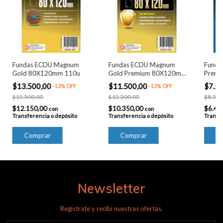
Fundas ECDU Magnum
Fundas ECDU Magnum
Funda
Gold 80X120mm 110u
Gold Premium 80X120mm
Premi
55u
$13.500,00
$11.500,00
$7.2
-
13
%
OFF
-
13
%
OFF
$15.500,00
$13.200,00
$8.300
$12.150,00
$10.350,00
$6.48
con
con
Transferencia o depósito
Transferencia o depósito
Transfe
Newsletter
Registrate y recibí nuestras ofertas.