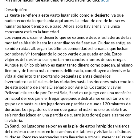
Descripción:
La gente se refiere a este vasto lugar sólo como el desierto, ya que
nadie recuerda lo que había aquí antes. La edad de oro de los seres
humanos hace tiempo que pasó. Ahora sólo hay arena, y la única
esperanza está en la humedad.
Los viajeros cruzan el desierto que se extiende desde las laderas de las
montañas Akaishi hasta los acantilados de Seaclaw. Ciudades antiguas
semiderruidas albergan las últimas comunidades humanas que luchan
por sobrevivir forrajeando lo poco verde que queda en pie. Estos
viajeros del desierto transportan mercancías a lomos de sus orugas.
Aunque su único objetivo es ganar tanto dinero como puedan, al mismo
tiempo y de forma más o menos deliberada, contribuyen a devolver la
vida al desierto transportando pequeñas plantas desde los
invernaderos artificiales de las ciudades hasta los rincones más remotos
de este océano de arena.Diseñado por Ariel Di Costanzo y Javier
Pelizzari e ilustrado por Ernest Sala, Sand es un juego con una mecánica
principal de recoger y entregar que puede disfrutarse en solitario o en
grupos de hasta cuatro jugadores en partidas de unos 120 minutos de
duración. Los jugadores tienen que ganar el máximo oro posible tras
seis rondas (cinco en una partida de cuatro jugadores) para alzarse con
la victoria.
En Sand, los jugadores se ponen en la piel de estos intrépidos viajeros
del desierto que recorren los caminos del tablero y visitan las distintas
ciudades. Recogen mercancías para llevarlas a otros lugares y así ganar