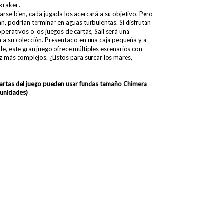
 kraken.
arse bien, cada jugada los acercará a su objetivo. Pero
n, podrían terminar en aguas turbulentas. Si disfrutan
perativos o los juegos de cartas, Sail será una
n a su colección. Presentado en una caja pequeña y a
le, este gran juego ofrece múltiples escenarios con
z más complejos. ¿Listos para surcar los mares,
cartas del juego pueden usar fundas
tamaño Chimera
unidades)