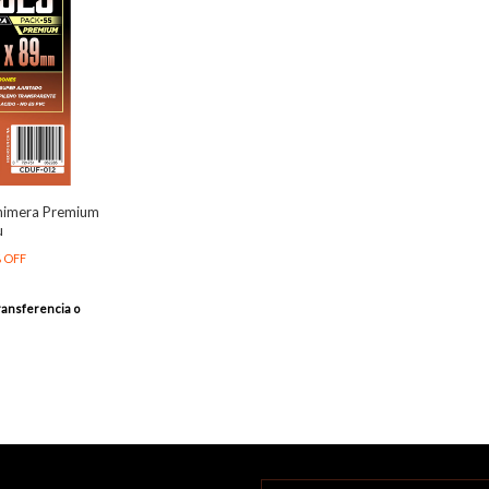
himera Premium
u
%
OFF
ransferencia o