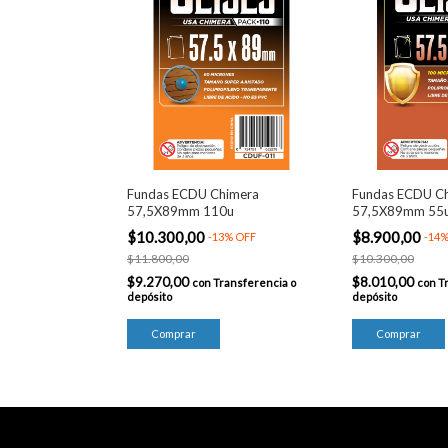
Fundas ECDU Chimera
Fundas ECDU C
57,5X89mm 110u
57,5X89mm 55
$10.300,00
$8.900,00
-
13
%
OFF
-
14
$11.800,00
$10.300,00
$9.270,00
$8.010,00
con
Transferencia o
con
T
depósito
depósito