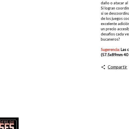
daño o atacar al
Si logran coordin
si se descoordina
de los juegos coo
excelente adició
un precio accesib
desafíos cada ve
bucaneros?
Sugerencia:
Las 
(57.5x89mm 40 
Compartir