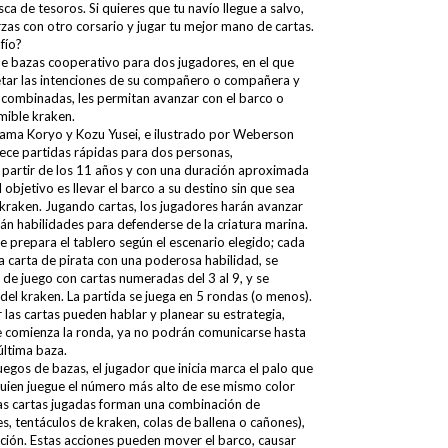
ca de tesoros. Si quieres que tu navío llegue a salvo,
rzas con otro corsario y jugar tu mejor mano de cartas.
fío?
 de bazas cooperativo para dos jugadores, en el que
tar las intenciones de su compañero o compañera y
, combinadas, les permitan avanzar con el barco o
emible kraken.
ama Koryo y Kozu Yusei, e ilustrado por Weberson
frece partidas rápidas para dos personas,
partir de los 11 años y con una duración aproximada
 objetivo es llevar el barco a su destino sin que sea
 kraken. Jugando cartas, los jugadores harán avanzar
rán habilidades para defenderse de la criatura marina.
e prepara el tablero según el escenario elegido; cada
 carta de pirata con una poderosa habilidad, se
 de juego con cartas numeradas del 3 al 9, y se
del kraken. La partida se juega en 5 rondas (o menos).
 las cartas pueden hablar y planear su estrategia,
 comienza la ronda, ya no podrán comunicarse hasta
última baza.
egos de bazas, el jugador que inicia marca el palo que
uien juegue el número más alto de ese mismo color
 las cartas jugadas forman una combinación de
s, tentáculos de kraken, colas de ballena o cañones),
cción. Estas acciones pueden mover el barco, causar