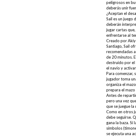
peligrosos en bus
deberás unir fue
¿Aceptan el desa
Sail es un juego
deberán interpre
jugar cartas que
enfrentarse al t
Creado por Akiy
Santiago, Sail o
recomendadas a 
de 20 minutos. El
destruido por el
el navío y activa
Para comenzar, s
jugador toma una
organiza el mazo
prepara el mazo 
Antes de repartir
pero una vez que
que se juegue la 
Como en otros ju
debe seguirse. Q
gana la baza. Si
símbolos (timone
se ejecuta una a