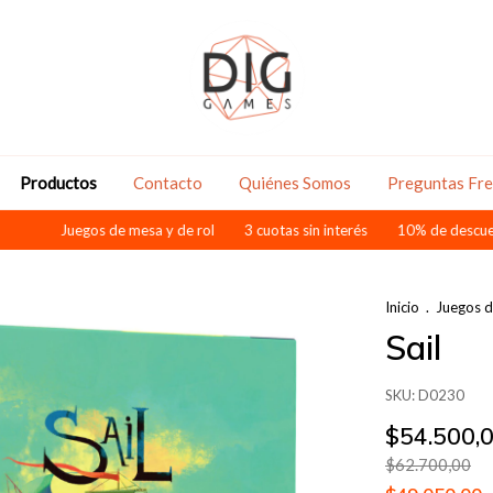
Productos
Contacto
Quiénes Somos
Preguntas Fr
Juegos de mesa y de rol
3 cuotas sin interés
10% de descuento pagand
Inicio
.
Juegos 
Sail
SKU:
D0230
$54.500,
$62.700,00