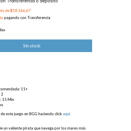
con
Transferencia o depósito
erés de
$18.166,67
to
pagando con Transferencia
les
comendada: 11+
 2
: 15 Min
no
 de este juego en BGG haciendo click
aquí
 de un valiente pirata que navega por los mares más