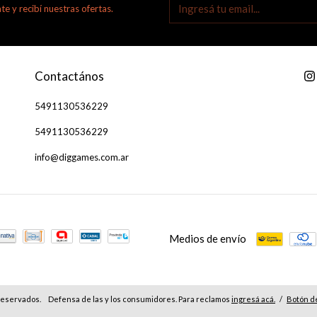
te y recibí nuestras ofertas.
Contactános
5491130536229
5491130536229
info@diggames.com.ar
Medios de envío
reservados.
Defensa de las y los consumidores. Para reclamos
ingresá acá.
/
Botón d