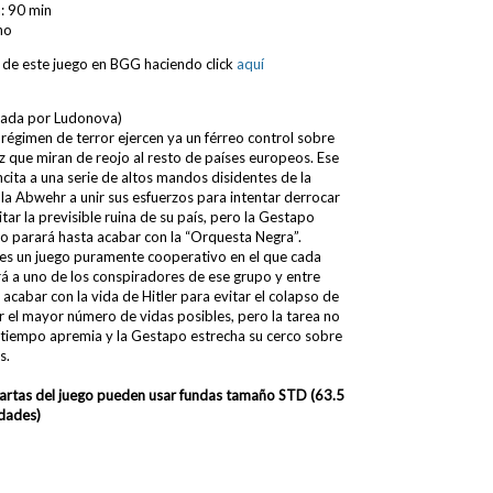
: 90 min
no
 de este juego en BGG haciendo click
aquí
nzada por Ludonova)
 régimen de terror ejercen ya un férreo control sobre
ez que miran de reojo al resto de países europeos. Ese
ncita a una serie de altos mandos disidentes de la
a Abwehr a unir sus esfuerzos para intentar derrocar
vitar la previsible ruina de su país, pero la Gestapo
 no parará hasta acabar con la “Orquesta Negra”.
es un juego puramente cooperativo en el que cada
á a uno de los conspiradores de ese grupo y entre
acabar con la vida de Hitler para evitar el colapso de
r el mayor número de vidas posibles, pero la tarea no
el tiempo apremia y la Gestapo estrecha su cerco sobre
s.
cartas del juego pueden usar fundas tamaño
STD (63.5
dades)