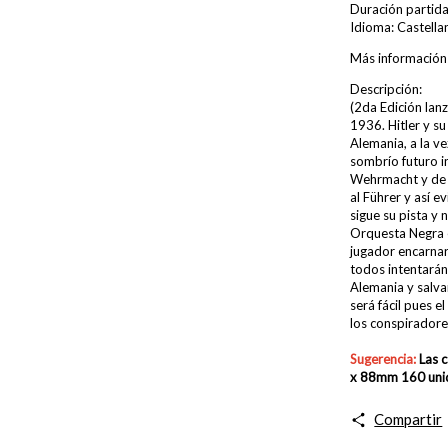
Duración partida
Idioma: Castella
Más información
Descripción:
(2da Edición la
1936. Hitler y su
Alemania, a la v
sombrío futuro i
Wehrmacht y de l
al Führer y así e
sigue su pista y
Orquesta Negra 
jugador encarnar
todos intentarán 
Alemania y salva
será fácil pues 
los conspiradore
Sugerencia:
Las 
x 88mm 160 uni
Compartir