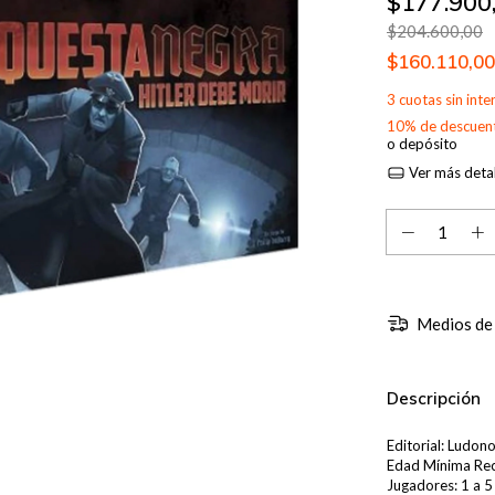
$177.900
$204.600,00
$160.110,0
3
cuotas sin int
10% de descuen
o depósito
Ver más detal
Medios de
Descripción
Editorial: Ludon
Edad Mínima Re
Jugadores: 1 a 5