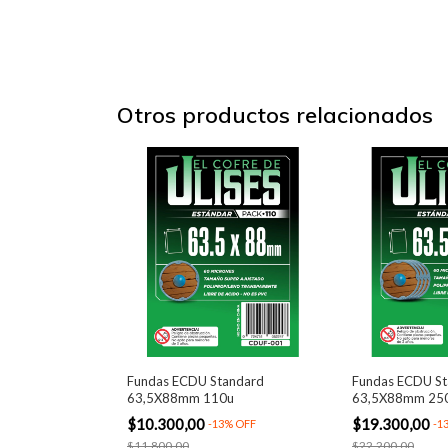
Otros productos relacionados
Fundas ECDU Standard
Fundas ECDU St
63,5X88mm 110u
63,5X88mm 25
$10.300,00
$19.300,00
-
13
%
OFF
-
1
$11.800,00
$22.200,00