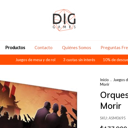
Productos
Contacto
Quiénes Somos
Preguntas Fr
uegos de mesa y de rol
3 cuotas sin interés
10% de descuento pagando
Inicio
.
Juegos 
Morir
Orques
Morir
SKU:
ASM0695