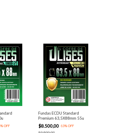
andard
Fundas ECDU Standard
0u
Premium 63,5X88mm 55u
$8.500,00
3
%
OFF
-
13
%
OFF
$9.800,00