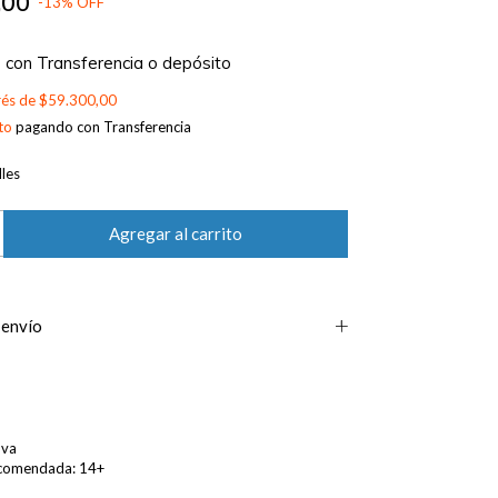
,00
-
13
%
OFF
0
con
Transferencia o depósito
erés de
$59.300,00
to
pagando con Transferencia
les
 envío
ova
comendada: 14+