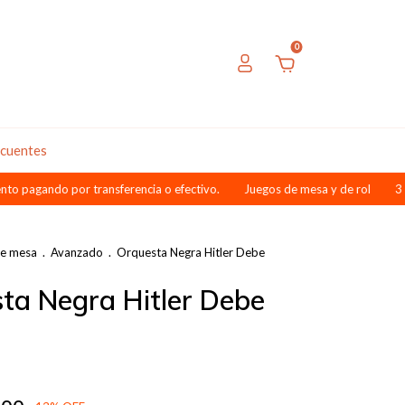
0
ecuentes
 por transferencia o efectivo.
Juegos de mesa y de rol
3 cuotas sin
de mesa
.
Avanzado
.
Orquesta Negra Hitler Debe
ta Negra Hitler Debe