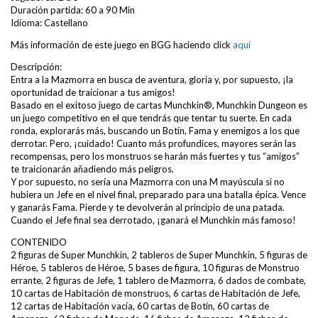
Duración partida: 60 a 90 Min
Idioma: Castellano
Más información de este juego en BGG haciendo click
aquí
Descripción:
Entra a la Mazmorra en busca de aventura, gloria y, por supuesto, ¡la
oportunidad de traicionar a tus amigos!
Basado en el exitoso juego de cartas Munchkin®, Munchkin Dungeon es
un juego competitivo en el que tendrás que tentar tu suerte. En cada
ronda, explorarás más, buscando un Botín, Fama y enemigos a los que
derrotar. Pero, ¡cuidado! Cuanto más profundices, mayores serán las
recompensas, pero los monstruos se harán más fuertes y tus “amigos”
te traicionarán añadiendo más peligros.
Y por supuesto, no sería una Mazmorra con una M mayúscula si no
hubiera un Jefe en el nivel final, preparado para una batalla épica. Vence
y ganarás Fama. Pierde y te devolverán al principio de una patada.
Cuando el Jefe final sea derrotado, ¡ganará el Munchkin más famoso!
CONTENIDO
2 figuras de Super Munchkin, 2 tableros de Super Munchkin, 5 figuras de
Héroe, 5 tableros de Héroe, 5 bases de figura, 10 figuras de Monstruo
errante, 2 figuras de Jefe, 1 tablero de Mazmorra, 6 dados de combate,
10 cartas de Habitación de monstruos, 6 cartas de Habitación de Jefe,
12 cartas de Habitación vacía, 60 cartas de Botín, 60 cartas de