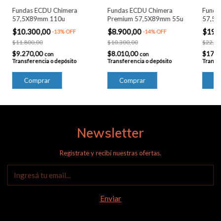
Fundas ECDU Chimera
Fundas ECDU Chimera
Funda
57,5X89mm 110u
Premium 57,5X89mm 55u
57,5
$10.300,00
$8.900,00
$19.
-
13
%
OFF
-
14
%
OFF
$11.800,00
$10.300,00
$22.20
$9.270,00
$8.010,00
$17.3
con
con
Transferencia o depósito
Transferencia o depósito
Transfe
Newsletter
Registrate y recibí nuestras ofertas.