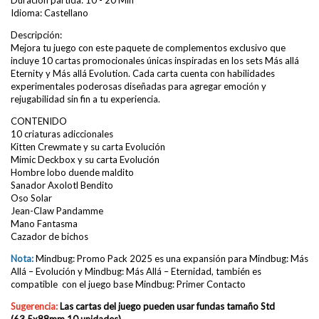
Idioma: Castellano
Descripción:
Mejora tu juego con este paquete de complementos exclusivo que
incluye 10 cartas promocionales únicas inspiradas en los sets Más allá
Eternity y Más allá Evolution. Cada carta cuenta con habilidades
experimentales poderosas diseñadas para agregar emoción y
rejugabilidad sin fin a tu experiencia.
CONTENIDO
10 criaturas adiccionales
Kitten Crewmate y su carta Evolución
Mimic Deckbox y su carta Evolución
Hombre lobo duende maldito
Sanador Axolotl Bendito
Oso Solar
Jean-Claw Pandamme
Mano Fantasma
Cazador de bichos
Nota:
Mindbug: Promo Pack 2025 es una expansión para Mindbug: Más
Allá – Evolución y Mindbug: Más Allá – Eternidad, también es
compatible con el juego base Mindbug: Primer Contacto
Sugerencia:
Las cartas del juego pueden usar fundas
tamaño Std
(63.5x88mm 10 unidades)