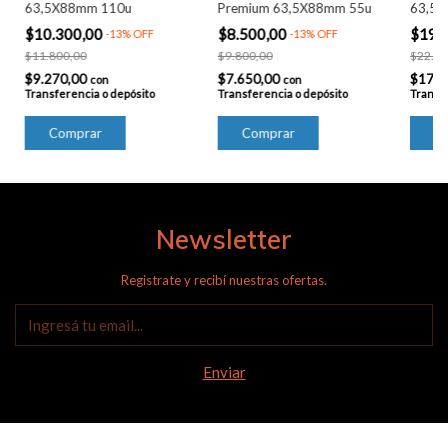
63,5X88mm 110u
Premium 63,5X88mm 55u
63,5
$10.300,00
$8.500,00
$19.
-
13
%
OFF
-
13
%
OFF
$11.800,00
$9.800,00
$22.20
$9.270,00
$7.650,00
$17.3
con
con
Transferencia o depósito
Transferencia o depósito
Transfe
Newsletter
Registrate y recibí nuestras ofertas.