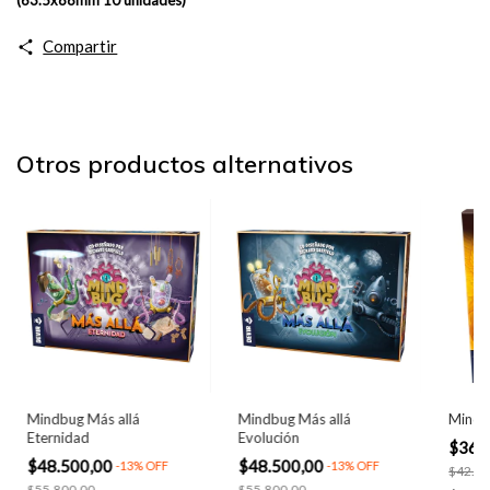
Compartir
Otros productos alternativos
Mindbug Más allá
Mindbug Más allá
Mindb
Eternidad
Evolución
$36.
$48.500,00
$48.500,00
-
13
%
OFF
-
13
%
OFF
$42.50
$55.800,00
$55.800,00