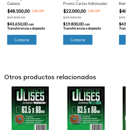
Galaxia
Promo Cartas Adicionales
Reino
$48.500,00
$22.000,00
$48.
-
13
%
OFF
-
13
%
OFF
$55.800,00
$25.300,00
$55.80
$43.650,00
$19.800,00
$43.6
con
con
Transferencia o depósito
Transferencia o depósito
Transfe
Otros productos relacionados