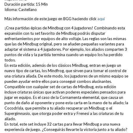
Duración partida: 15 Min
Idioma: Castellano
Más información de este juego en BGG haciendo click
aquí
¡Crea partidas épicas de Mindbug con 4 jugadores! Combinando esta
expansión con tu set favorito de Mindbug podrás disputar
enfrentamientos por equipos de alto voltaje. Las reglas son las mismas
que las de Mindbug original, pero se añaden pequeñas variantes para
adaptar el sistema a 4 jugadores. Por ejemplo, los aliados comparten 3
puntos de vida y la partida termina cuando un equipo los ha perdido
todos.
En esta edición, además de los clásicos Mindbug, entran en juego un
nuevo tipo de cartas, los Mindfrog, que sirven para tomar el control de
una criatura aliada. De este modo, los jugadores de un mismo equipo se
pueden ayudar entre ellos para conseguir combos alucinantes.
Compatible con cualquier set de cartas de Mindbug, esta edición
incluye criaturas únicas que activan poderes especiales pensados para
jugar en equipo. Es el caso de la Cornamenta elemental, que causa un
punto de daño al oponente y pone esta carta en la mano de tu aliado; la
Cocodrisla, que permite a tu aliado recuperar un Mindbug; o el
Supergimnasio, que otorga poder extra y Frenesí a las criaturas de tu
aliado.
En total, este set incluye 32 cartas para llevar Mindbug a una nueva
experiencia de juego. ¿Conseguirás llevarte la victoria junto a tu aliado?