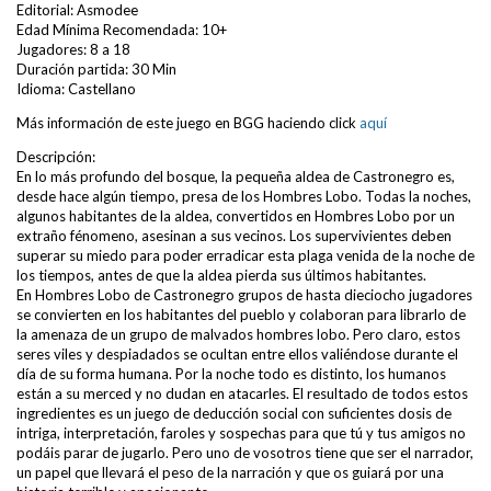
Editorial: Asmodee
Edad Mínima Recomendada: 10+
Jugadores: 8 a 18
Duración partida: 30 Min
Idioma: Castellano
Más información de este juego en BGG haciendo click
aquí
Descripción:
En lo más profundo del bosque, la pequeña aldea de Castronegro es,
desde hace algún tiempo, presa de los Hombres Lobo. Todas la noches,
algunos habitantes de la aldea, convertidos en Hombres Lobo por un
extraño fénomeno, asesinan a sus vecinos. Los supervivientes deben
superar su miedo para poder erradicar esta plaga venida de la noche de
los tiempos, antes de que la aldea pierda sus últimos habitantes.
En Hombres Lobo de Castronegro grupos de hasta dieciocho jugadores
se convierten en los habitantes del pueblo y colaboran para librarlo de
la amenaza de un grupo de malvados hombres lobo. Pero claro, estos
seres viles y despiadados se ocultan entre ellos valiéndose durante el
día de su forma humana. Por la noche todo es distinto, los humanos
están a su merced y no dudan en atacarles. El resultado de todos estos
ingredientes es un juego de deducción social con suficientes dosis de
intriga, interpretación, faroles y sospechas para que tú y tus amigos no
podáis parar de jugarlo. Pero uno de vosotros tiene que ser el narrador,
un papel que llevará el peso de la narración y que os guiará por una