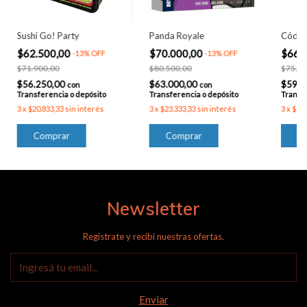
Sushi Go! Party
Panda Royale
Códig
$62.500,00
$70.000,00
$66.
-
13
%
OFF
-
13
%
OFF
$71.900,00
$80.500,00
$75.90
$56.250,00
$63.000,00
$59.4
con
con
Transferencia o depósito
Transferencia o depósito
Transfe
3
x
$20.833,33
sin interés
3
x
$23.333,33
sin interés
3
x
$22.
Newsletter
Registrate y recibí nuestras ofertas.