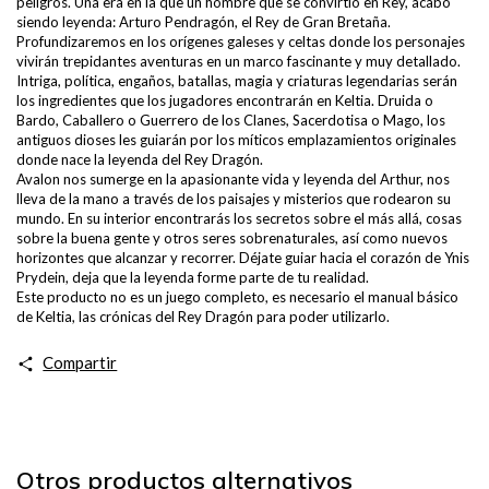
peligros. Una era en la que un hombre que se convirtió en Rey, acabó
siendo leyenda: Arturo Pendragón, el Rey de Gran Bretaña.
Profundizaremos en los orígenes galeses y celtas donde los personajes
vivirán trepidantes aventuras en un marco fascinante y muy detallado.
Intriga, política, engaños, batallas, magia y criaturas legendarias serán
los ingredientes que los jugadores encontrarán en Keltia. Druida o
Bardo, Caballero o Guerrero de los Clanes, Sacerdotisa o Mago, los
antiguos dioses les guiarán por los míticos emplazamientos originales
donde nace la leyenda del Rey Dragón.
Avalon nos sumerge en la apasionante vida y leyenda del Arthur, nos
lleva de la mano a través de los paisajes y misterios que rodearon su
mundo. En su interior encontrarás los secretos sobre el más allá, cosas
sobre la buena gente y otros seres sobrenaturales, así como nuevos
horizontes que alcanzar y recorrer. Déjate guiar hacia el corazón de Ynis
Prydein, deja que la leyenda forme parte de tu realidad.
Este producto no es un juego completo, es necesario el manual básico
de Keltia, las crónicas del Rey Dragón para poder utilizarlo.
Compartir
Otros productos alternativos