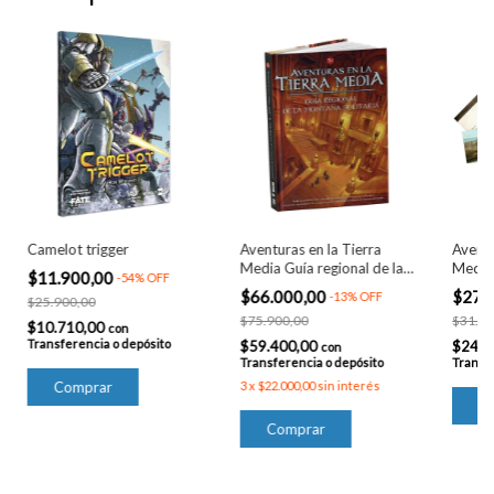
Camelot trigger
Aventuras en la Tierra
Aventu
Media Guía regional de la
Media
$11.900,00
-
54
%
OFF
Montaña Solitaria
Negro
$66.000,00
$27.
-
13
%
OFF
$25.900,00
$75.900,00
$31.40
$10.710,00
con
Transferencia o depósito
$59.400,00
$24.5
con
Transferencia o depósito
Transfe
3
x
$22.000,00
sin interés