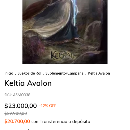
Inicio
.
Juegos de Rol
.
Suplemento/Campaña
.
Keltia Avalon
Keltia Avalon
SKU:
ASM0038
$23.000,00
-
42
%
OFF
$39.900,00
$20.700,00
con
Transferencia o depósito