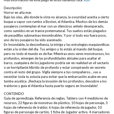
Descripción:
Horror en alta mar.
Bajo las olas, allá donde la vista no alcanza, la oscuridad acecha a cierto
buque a vapor con rumbo a Boston, el Atlantica. Muchos de los demás
pasajeros contemplan el mar con un silencioso anhelo desesperado,
como sumidos en un trance preternatural. Tus sueños están plagados
de pesadillas submarinas innombrables. Y por si todo eso fuera poco,
uno de los pasajeros ha sido asesinado.
En Insondable, la desconfianza, la intriga y las estrategias maquiavélicas
están a la orden del día. Tus amigos y tú estáis al mando del buque,
pero no todo el mundo es de fiar. Mientras unos seres monstruosos, los
profundos, emergen de las profundidades abisales para asaltar el
barco, cualquiera de los jugadores podría ser en realidad un vil sectario
o un horripilante híbrido de profundo y estar conspirando en secreto
contra el resto del grupo. Vigila siempre a tus compañeros… vas a
necesitar toda tu astucia para evitar que la embarcación acabe en una
tumba acuática. ¡Rechaza la invasión de los profundos, descubre a los
traidores y guía el Atlantica hasta puerto seguro en Insondable!
CONTENIDO
Guía de aprendizaje, Referencia de reglas, Tablero con 4 medidores de
recursos, 22 figuras de monstruo de plástico, 10 hojas de personaje, 3
hojas de referencia de traidor, 6 hojas de referencia de jugador, 10
figuras de personaje de cartón, 1 ficha de Jugador activo, 4 marcadores