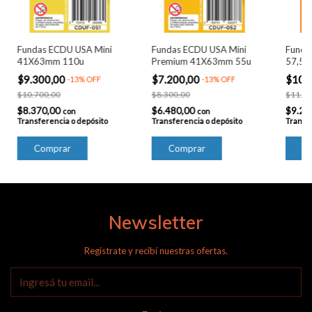
Fundas ECDU USA Mini
Fundas ECDU USA Mini
Funda
41X63mm 110u
Premium 41X63mm 55u
57,5
$9.300,00
$7.200,00
$10.
-
13
%
OFF
-
13
%
OFF
$10.700,00
$8.300,00
$11.80
$8.370,00
$6.480,00
$9.27
con
con
Transferencia o depósito
Transferencia o depósito
Transfe
Newsletter
Registrate y recibí nuestras ofertas.