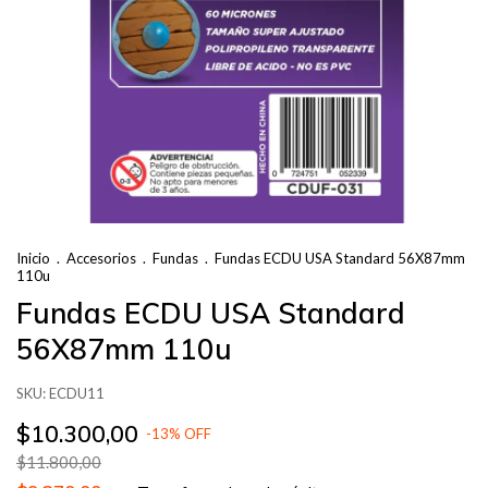
Inicio
.
Accesorios
.
Fundas
.
Fundas ECDU USA Standard 56X87mm
110u
Fundas ECDU USA Standard
56X87mm 110u
SKU:
ECDU11
$10.300,00
-
13
%
OFF
$11.800,00