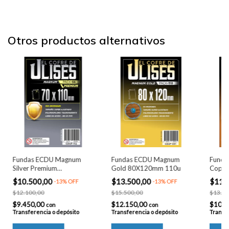
Otros productos alternativos
Fundas ECDU Magnum
Fundas ECDU Magnum
Funda
Silver Premium
Gold 80X120mm 110u
Coppe
70X110mm 55u
$10.500,00
$13.500,00
$11.
-
13
%
OFF
-
13
%
OFF
$12.100,00
$15.500,00
$13.40
$9.450,00
$12.150,00
$10.4
con
con
Transferencia o depósito
Transferencia o depósito
Transfe