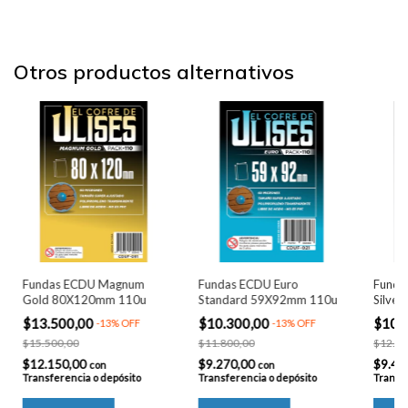
Otros productos alternativos
Fundas ECDU Magnum
Fundas ECDU Euro
Funda
Gold 80X120mm 110u
Standard 59X92mm 110u
Silver
70X1
$13.500,00
$10.300,00
$10.
-
13
%
OFF
-
13
%
OFF
$15.500,00
$11.800,00
$12.10
$12.150,00
$9.270,00
$9.45
con
con
Transferencia o depósito
Transferencia o depósito
Transfe