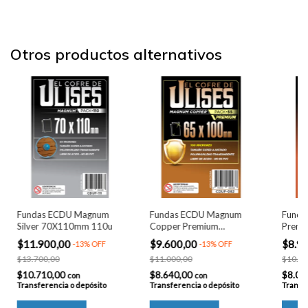
Otros productos alternativos
Fundas ECDU Magnum
Fundas ECDU Magnum
Funda
Silver 70X110mm 110u
Copper Premium
Premi
65X100mm 55u
$11.900,00
$9.600,00
$8.9
-
13
%
OFF
-
13
%
OFF
$13.700,00
$11.000,00
$10.30
$10.710,00
$8.640,00
$8.01
con
con
Transferencia o depósito
Transferencia o depósito
Transfe