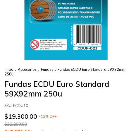
Inicio
.
Accesorios
.
Fundas
.
Fundas ECDU Euro Standard 59X92mm
250u
Fundas ECDU Euro Standard
59X92mm 250u
SKU:
ECDU10
$19.300,00
-
13
%
OFF
$22.200,00