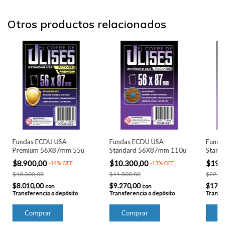
Otros productos relacionados
Fundas ECDU USA
Fundas ECDU USA
Funda
Premium 56X87mm 55u
Standard 56X87mm 110u
Stand
$8.900,00
$10.300,00
$19.
-
14
%
OFF
-
13
%
OFF
$10.300,00
$11.800,00
$22.20
$8.010,00
$9.270,00
$17.3
con
con
Transferencia o depósito
Transferencia o depósito
Transfe