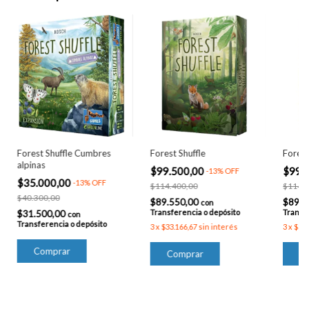
Forest Shuffle Cumbres
Forest Shuffle
Forest
alpinas
$99.500,00
$99.
-
13
%
OFF
$35.000,00
-
13
%
OFF
$114.400,00
$114.4
$40.300,00
$89.550,00
$89.5
con
Transferencia o depósito
Transfe
$31.500,00
con
Transferencia o depósito
3
x
$33.166,67
sin interés
3
x
$33.