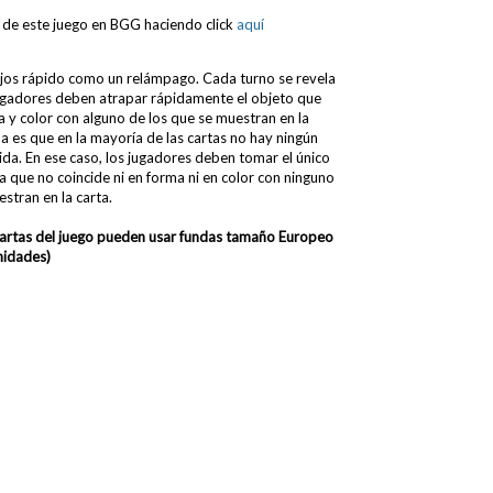
 de este juego en BGG haciendo click
aquí
ejos rápido como un relámpago. Cada turno se revela
jugadores deben atrapar rápidamente el objeto que
a y color con alguno de los que se muestran en la
ma es que en la mayoría de las cartas no hay ningún
ida. En ese caso, los jugadores deben tomar el único
a que no coincide ni en forma ni en color con ninguno
stran en la carta.
cartas del juego pueden usar fundas
tamaño Europeo
idades)