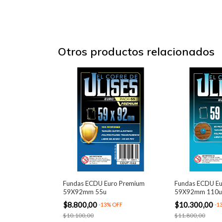
Otros productos relacionados
Fundas ECDU Euro Premium
Fundas ECDU Eu
59X92mm 55u
59X92mm 110u
$8.800,00
$10.300,00
-
13
%
OFF
-
1
$10.100,00
$11.800,00