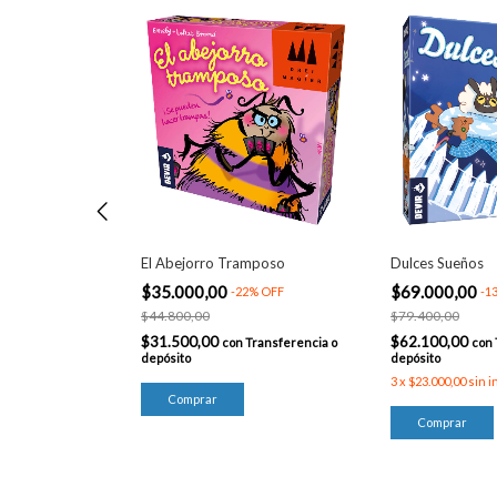
El Abejorro Tramposo
Dulces Sueños
$35.000,00
$69.000,00
-
22
%
OFF
-
1
$44.800,00
$79.400,00
$31.500,00
$62.100,00
Transferencia o
con
Transferencia o
con
depósito
depósito
3
x
$23.000,00
sin i