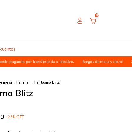
0
ecuentes
o por transferencia o efectivo.
Juegos de mesa y de rol
3 cuotas sin
de mesa
.
Familiar
.
Fantasma Blitz
ma Blitz
00
-
22
%
OFF