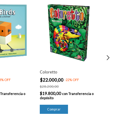
Coloretto
All aboard!
$22.000,00
$22.000,00
3
%
OFF
-
22
%
OFF
-
2
$28.200,00
$28.200,00
$19.800,00
$19.800,00
Transferencia o
con
Transferencia o
con
depósito
depósito