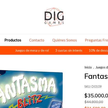
Productos
Contacto
Quiénes Somos
Preguntas Fr
Juegos de mesa y de rol
3 cuotas sin interés
10% de descuento pagand
Inicio
.
Juegos 
Fantas
SKU:
D0109
$35.000,
$44.800,00