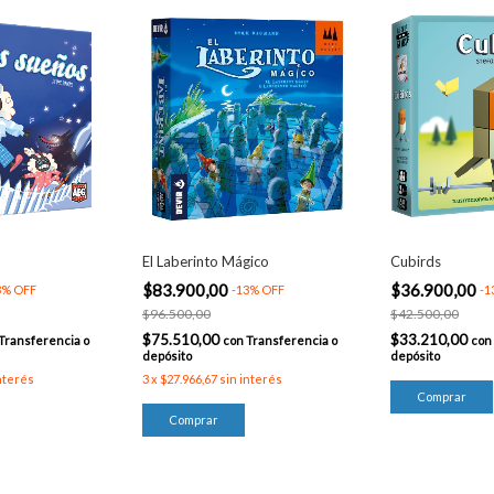
El Laberinto Mágico
Cubirds
$83.900,00
$36.900,00
3
%
OFF
-
13
%
OFF
-
1
$96.500,00
$42.500,00
$75.510,00
$33.210,00
Transferencia o
con
Transferencia o
con
depósito
depósito
nterés
3
x
$27.966,67
sin interés