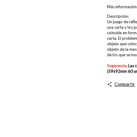
Más información
Descripción:
Un juego de refl
una carta y los 
coincide en form
carta. El proble
objeto que coinc
objeto de la mes
de los que se mue
Sugerencia:
Las 
(59x92mm 60 un
Compartir