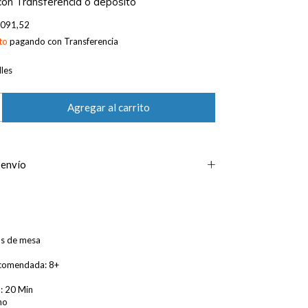
con
Transferencia o depósito
.091,52
to
pagando con Transferencia
les
 envío
os de mesa
comendada: 8+
: 20 Min
no