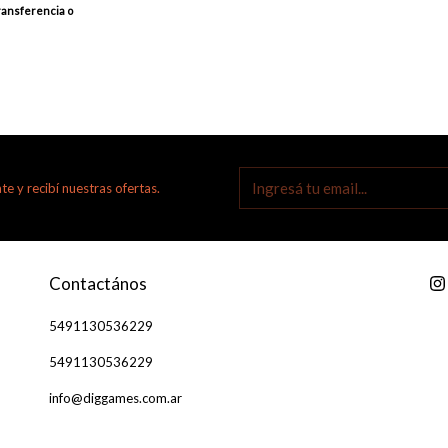
ransferencia o
te y recibí nuestras ofertas.
Contactános
5491130536229
5491130536229
info@diggames.com.ar