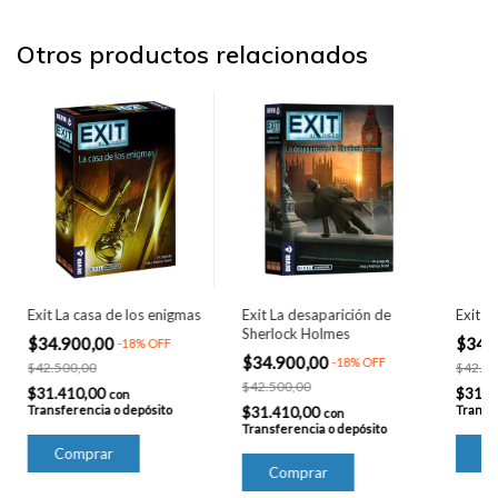
Otros productos relacionados
Exit La casa de los enigmas
Exit La desaparición de
Exit L
Sherlock Holmes
$34.900,00
$34.
-
18
%
OFF
$34.900,00
-
18
%
OFF
$42.500,00
$42.50
$42.500,00
$31.410,00
$31.4
con
Transferencia o depósito
Transfe
$31.410,00
con
Transferencia o depósito