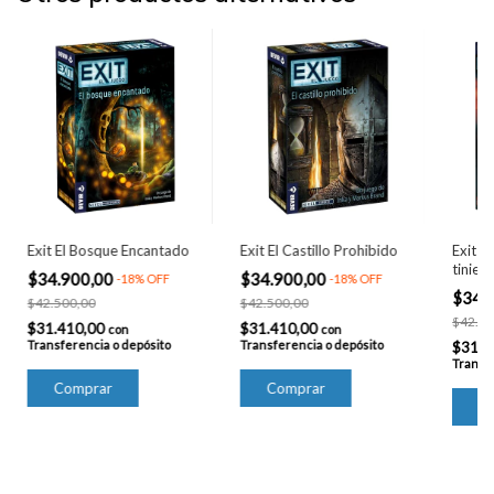
Exit El Bosque Encantado
Exit El Castillo Prohibido
Exit E
tiniebl
$34.900,00
$34.900,00
-
18
%
OFF
-
18
%
OFF
$34.
$42.500,00
$42.500,00
$42.50
$31.410,00
$31.410,00
con
con
Transferencia o depósito
Transferencia o depósito
$31.4
Transfe