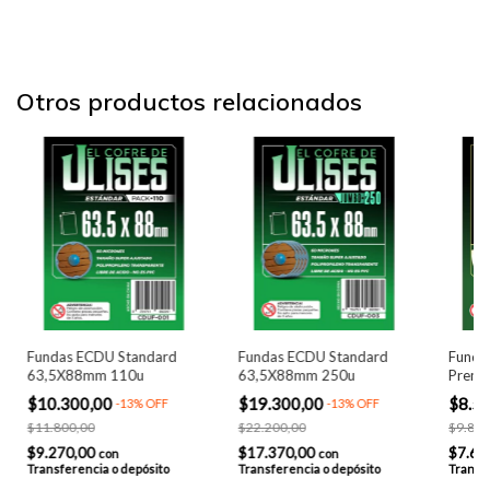
Otros productos relacionados
Fundas ECDU Standard
Fundas ECDU Standard
Funda
63,5X88mm 110u
63,5X88mm 250u
Premi
$10.300,00
$19.300,00
$8.5
-
13
%
OFF
-
13
%
OFF
$11.800,00
$22.200,00
$9.800
$9.270,00
$17.370,00
$7.65
con
con
Transferencia o depósito
Transferencia o depósito
Transfe