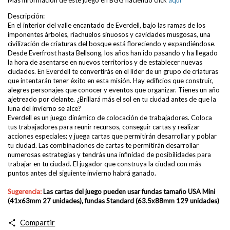
Descripción:
En el interior del valle encantado de Everdell, bajo las ramas de los
imponentes árboles, riachuelos sinuosos y cavidades musgosas, una
civilización de criaturas del bosque está floreciendo y expandiéndose.
Desde Everfrost hasta Bellsong, los años han ido pasando y ha llegado
la hora de asentarse en nuevos territorios y de establecer nuevas
ciudades. En Everdell te convertirás en el líder de un grupo de criaturas
que intentarán tener éxito en esta misión. Hay edificios que construir,
alegres personajes que conocer y eventos que organizar. Tienes un año
ajetreado por delante. ¿Brillará más el sol en tu ciudad antes de que la
luna del invierno se alce?
Everdell es un juego dinámico de colocación de trabajadores. Coloca
tus trabajadores para reunir recursos, conseguir cartas y realizar
acciones especiales; y juega cartas que permitirán desarrollar y poblar
tu ciudad. Las combinaciones de cartas te permitirán desarrollar
numerosas estrategias y tendrás una infinidad de posibilidades para
trabajar en tu ciudad. El jugador que construya la ciudad con más
puntos antes del siguiente invierno habrá ganado.
Sugerencia:
Las cartas del juego pueden usar fundas
tamaño USA Mini
(41x63mm 27 unidades), fundas Standard (63.5x88mm 129 unidades)
Compartir