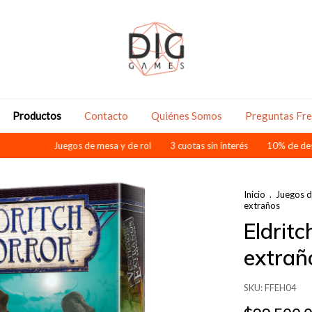
Productos
Contacto
Quiénes Somos
Preguntas Fr
Juegos de mesa y de rol
3 cuotas sin interés
10% de descuento pagan
Inicio
.
Juegos 
extraños
Eldritc
extrañ
SKU:
FFEH04