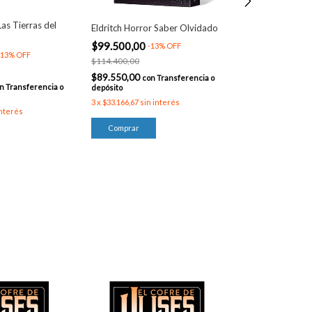
Las Tierras del
Eldritch Horror Saber Olvidado
Eldritch Horror
Carcosa
$99.500,00
-
13
%
OFF
13
%
OFF
$99.500,00
-
1
$114.400,00
$114.400,00
$89.550,00
con
Transferencia o
n
Transferencia o
depósito
$89.550,00
con
depósito
3
x
$33.166,67
sin interés
interés
3
x
$33.166,67
sin 