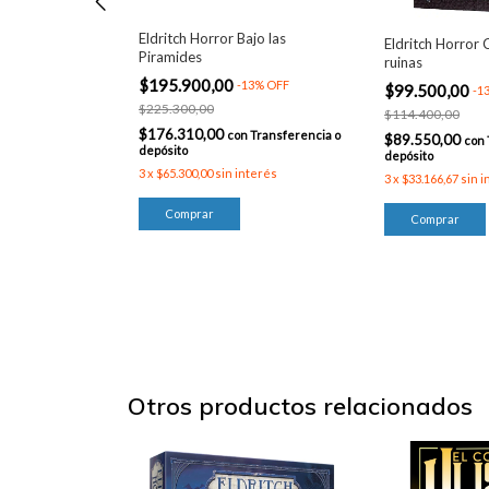
Eldritch Horror Bajo las
Señales de
Eldritch Horror 
Piramides
ruinas
$195.900,00
-
13
%
OFF
$99.500,00
%
OFF
-
1
$225.300,00
$114.400,00
$176.310,00
con
Transferencia o
$89.550,00
Transferencia o
con
depósito
depósito
3
x
$65.300,00
sin interés
nterés
3
x
$33.166,67
sin i
Otros productos relacionados