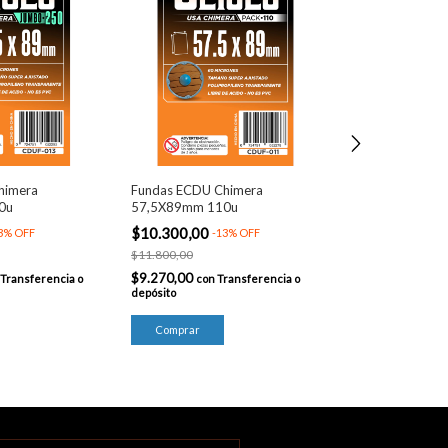
himera
Fundas ECDU Chimera
Fundas ECDU C
0u
57,5X89mm 110u
57,5X89mm 55
$10.300,00
$8.900,00
3
%
OFF
-
13
%
OFF
-
14
$11.800,00
$10.300,00
$9.270,00
$8.010,00
Transferencia o
con
Transferencia o
con
T
depósito
depósito