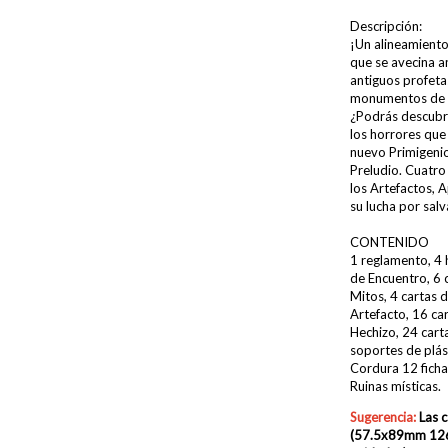
Descripción:
¡Un alineamiento
que se avecina a
antiguos profeta
monumentos de pi
¿Podrás descubrir
los horrores que
nuevo Primigenio
Preludio. Cuatro
los Artefactos, 
su lucha por sal
CONTENIDO
1 reglamento, 4 
de Encuentro, 6 
Mitos, 4 cartas 
Artefacto, 16 ca
Hechizo, 24 cart
soportes de plás
Cordura 12 ficha
Ruinas místicas.
Sugerencia:
Las 
(57.5x89mm 126