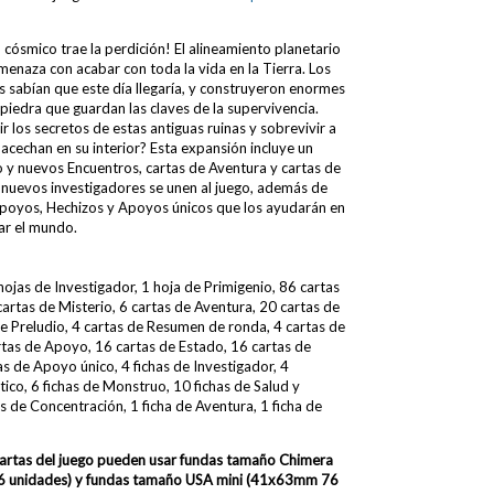
 cósmico trae la perdición! El alineamiento planetario
menaza con acabar con toda la vida en la Tierra. Los
s sabían que este día llegaría, y construyeron enormes
edra que guardan las claves de la supervivencia.
 los secretos de estas antiguas ruinas y sobrevivir a
 acechan en su interior? Esta expansión incluye un
 y nuevos Encuentros, cartas de Aventura y cartas de
 nuevos investigadores se unen al juego, además de
Apoyos, Hechizos y Apoyos únicos que los ayudarán en
var el mundo.
hojas de Investigador, 1 hoja de Primigenio, 86 cartas
cartas de Misterio, 6 cartas de Aventura, 20 cartas de
de Preludio, 4 cartas de Resumen de ronda, 4 cartas de
rtas de Apoyo, 16 cartas de Estado, 16 cartas de
as de Apoyo único, 4 fichas de Investigador, 4
tico, 6 fichas de Monstruo, 10 fichas de Salud y
s de Concentración, 1 ficha de Aventura, 1 ficha de
cartas del juego pueden usar fundas
tamaño Chimera
 unidades) y fundas tamaño USA mini (41x63mm 76