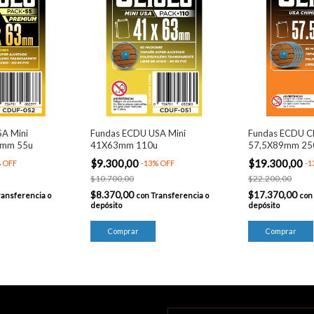
A Mini
Fundas ECDU USA Mini
Fundas ECDU C
3mm 55u
41X63mm 110u
57,5X89mm 25
$9.300,00
$19.300,00
%
OFF
-
13
%
OFF
-
1
$10.700,00
$22.200,00
$8.370,00
$17.370,00
ransferencia o
con
Transferencia o
con
depósito
depósito