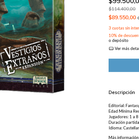
$99.500,
$114.400,00
$89.550,00
3
cuotas sin int
10% de descuen
o depósito
Ver más detal
Descripción
Editorial: Fanta
Edad Mínima Re
Jugadores: 1 a 8
Duración partid
Idioma: Castella
Más información