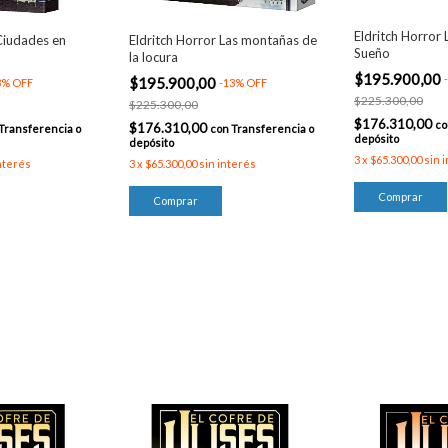
Eldritch Horror 
Ciudades en
Eldritch Horror Las montañas de
Sueño
la locura
$195.900,00
-
$195.900,00
3
%
OFF
-
13
%
OFF
$225.300,00
$225.300,00
$176.310,00
co
$176.310,00
Transferencia o
con
Transferencia o
depósito
depósito
3
x
$65.300,00
sin 
nterés
3
x
$65.300,00
sin interés