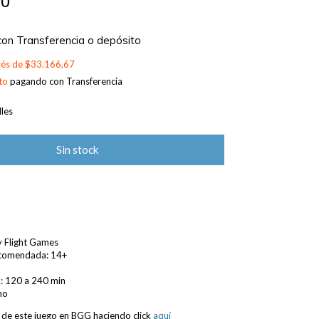
00
con
Transferencia o depósito
erés de
$33.166,67
to
pagando con Transferencia
les
sy Flight Games
comendada: 14+
a: 120 a 240 min
no
 de este juego en BGG haciendo click
aquí