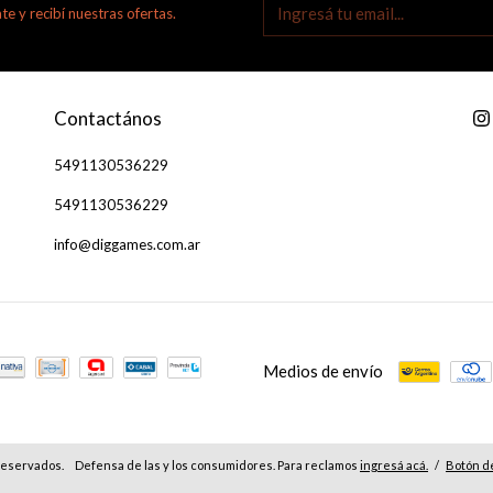
te y recibí nuestras ofertas.
Contactános
5491130536229
5491130536229
info@diggames.com.ar
Medios de envío
reservados.
Defensa de las y los consumidores. Para reclamos
ingresá acá.
/
Botón d