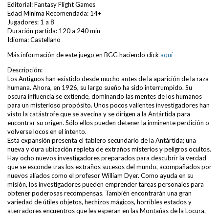
Editorial: Fantasy Flight Games
Edad Mínima Recomendada: 14+
Jugadores: 1 a 8
Duración partida: 120 a 240 min
Idioma: Castellano
Más información de este juego en BGG haciendo click
aquí
Descripción:
Los Antiguos han existido desde mucho antes de la aparición de la raza
humana. Ahora, en 1926, su largo sueño ha sido interrumpido. Su
oscura influencia se extiende, dominando las mentes de los humanos
para un misterioso propósito. Unos pocos valientes investigadores han
visto la catástrofe que se avecina y se dirigen a la Antártida para
encontrar su origen. Sólo ellos pueden detener la inminente perdición o
volverse locos en el intento.
Esta expansión presenta el tablero secundario de la Antártida; una
nueva y dura ubicación repleta de extraños misterios y peligros ocultos.
Hay ocho nuevos investigadores preparados para descubrir la verdad
que se esconde tras los extraños sucesos del mundo, acompañados por
nuevos aliados como el profesor William Dyer. Como ayuda en su
misión, los investigadores pueden emprender tareas personales para
obtener poderosas recompensas. También encontrarán una gran
variedad de útiles objetos, hechizos mágicos, horribles estados y
aterradores encuentros que les esperan en las Montañas de la Locura.