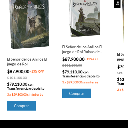
El Señor de los Anillos El
juego de Rol Ruinas de
El Seño
Eriador
$87.900,00
El Señor de los Anillos El
juego 
-
13
%
OFF
juego de Rol
la Co
$101.100,00
$70.
$87.900,00
-
13
%
OFF
$79.110,00
con
$80.50
Transferencia o depósito
$101.100,00
$63.0
3
x
$29.300,00
sin interés
Transfe
$79.110,00
con
Transferencia o depósito
3
x
$23.
3
x
$29.300,00
sin interés