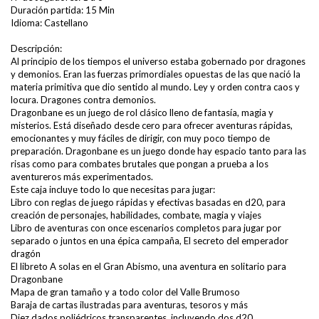
Duración partida: 15 Min
Idioma: Castellano
Descripción:
Al principio de los tiempos el universo estaba gobernado por dragones
y demonios. Eran las fuerzas primordiales opuestas de las que nació la
materia primitiva que dio sentido al mundo. Ley y orden contra caos y
locura. Dragones contra demonios.
Dragonbane es un juego de rol clásico lleno de fantasía, magia y
misterios. Está diseñado desde cero para ofrecer aventuras rápidas,
emocionantes y muy fáciles de dirigir, con muy poco tiempo de
preparación. Dragonbane es un juego donde hay espacio tanto para las
risas como para combates brutales que pongan a prueba a los
aventureros más experimentados.
Este caja incluye todo lo que necesitas para jugar:
Libro con reglas de juego rápidas y efectivas basadas en d20, para
creación de personajes, habilidades, combate, magia y viajes
Libro de aventuras con once escenarios completos para jugar por
separado o juntos en una épica campaña, El secreto del emperador
dragón
El libreto A solas en el Gran Abismo, una aventura en solitario para
Dragonbane
Mapa de gran tamaño y a todo color del Valle Brumoso
Baraja de cartas ilustradas para aventuras, tesoros y más
Diez dados poliédricos transparentes, incluyendo dos d20