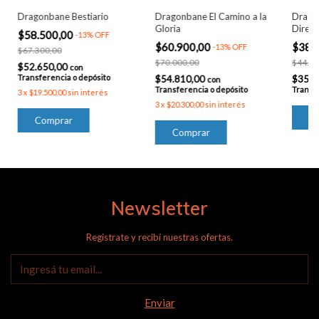
Dragonbane Bestiario
Dragonbane El Camino a la
Dragon
Gloria
Direct
$58.500,00
-
13
%
OFF
$60.900,00
$38.
-
13
%
OFF
$67.300,00
$70.000,00
$44.80
$52.650,00
con
Transferencia o depósito
$54.810,00
$35.0
con
Transferencia o depósito
Transfe
3
x
$19.500,00
sin interés
3
x
$20.300,00
sin interés
Newsletter
Registrate y recibí nuestras ofertas.