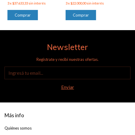
3
x
$37.633,33
sin interés
3
x
$22.000,00
sin interés
Newsletter
Registrate y recibí nuestras ofertas.
Más info
Quiénes somos