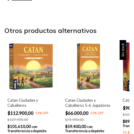
Otros productos alternativos
Sin stock
Catan Ciudades y
Catan Ciudades y
Catan
Caballeros
Caballeros 5-6 Jugadores
$98.
$112.900,00
$66.000,00
-
13
%
OFF
-
13
%
OFF
$130.2
$129.900,00
$75.900,00
$89.0
Transfe
$101.610,00
$59.400,00
con
con
Transferencia o depósito
Transferencia o depósito
3
x
$32.