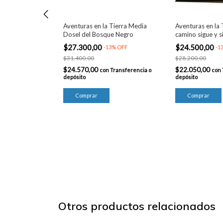
Tierra Media
Aventuras en la Tierra Media
Aventuras en la 
on
Dosel del Bosque Negro
camino sigue y s
$27.300,00
$24.500,00
-
13
%
OFF
-
1
$31.400,00
$28.200,00
$24.570,00
$22.050,00
Transferencia o
con
Transferencia o
con
depósito
depósito
Otros productos relacionados