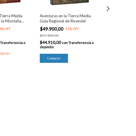
 Tierra Media
Aventuras en la Tierra Media
e la Montaña
Guia Regional de Rivendel
Aventuras en la
$49.900,00
3
%
OFF
-
13
%
OFF
campaña del B
$57.400,00
$66.000,00
-
1
$44.910,00
Transferencia o
con
Transferencia o
$75.900,00
depósito
$59.400,00
con
interés
depósito
3
x
$22.000,00
sin 