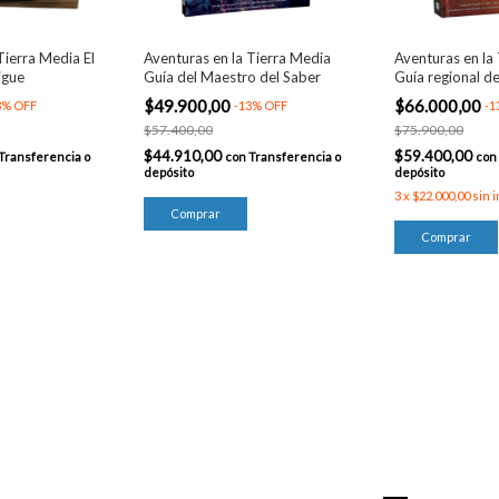
Tierra Media El
Aventuras en la Tierra Media
Aventuras en la
igue
Guía del Maestro del Saber
Guía regional d
Solitaria
$49.900,00
$66.000,00
3
%
OFF
-
13
%
OFF
-
1
$57.400,00
$75.900,00
$44.910,00
$59.400,00
Transferencia o
con
Transferencia o
con
depósito
depósito
3
x
$22.000,00
sin 