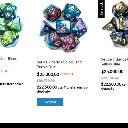
Sin stock
ColorBlend
Set de 7 dados
Set de 7 dados ColorBlend
Yellow Blue
Purple Blue
$25.000,00
3
%
OFF
$25.000,00
-
13
%
OFF
$28.750,00
$28.750,00
$22.500,00
Transferencia o
con
$22.500,00
con
Transferencia o
depósito
depósito