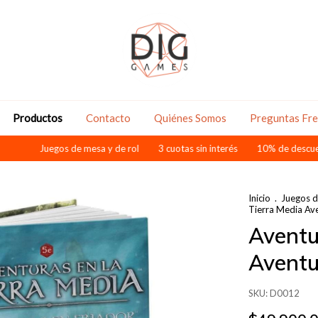
Productos
Contacto
Quiénes Somos
Preguntas Fr
uegos de mesa y de rol
3 cuotas sin interés
10% de descuento pagando
Inicio
.
Juegos d
Tierra Media Ave
Aventu
Aventu
SKU:
D0012