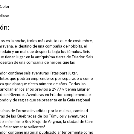
 Color
ellano
ón:
os en la noche, troles más astutos que de costumbre,
aravana, el destino de una compañía de hobbits, el
nedain y un mal que despierta bajo los túmulos. Seis
e tienen lugar en la antiquísima tierra de Eriador. Seis
cesitan de una compañía de héroes que las
dor contiene seis aventuras listas para jugar,
letos que podrán emprenderse por separado o como
ca que abarque cierto número de años. Todas las
arrollan en los años previos a 2977 y tienen lugar en
rodean Rivendel. Aventuras en Eriador complementa el
fondo y de reglas que se presenta en la Guía regional
 ruinas de Fornost invadidas por la maleza, caminad
uras de las Quebradas de los Túmulos y aventuraos
 del mismísimo Rey Brujo de Angmar, la ciudad de Carn
o suficientemente valientes!
ador contiene material publicado anteriormente como