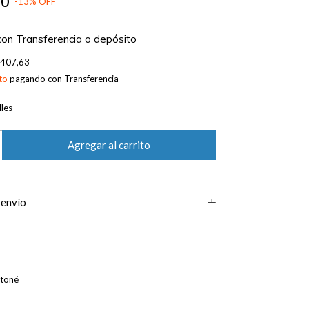
00
-
13
%
OFF
con
Transferencia o depósito
.407,63
to
pagando con Transferencia
les
 envío
rtoné