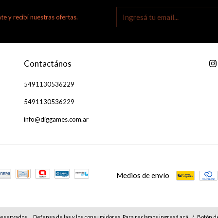
te y recibí nuestras ofertas.
Contactános
5491130536229
5491130536229
info@diggames.com.ar
Medios de envío
reservados.
Defensa de las y los consumidores. Para reclamos
ingresá acá.
/
Botón d