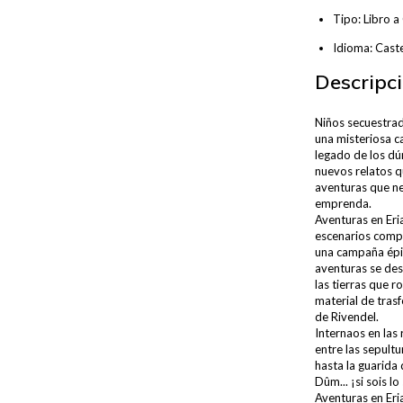
Tipo: Libro a
Idioma: Cast
Descripci
Niños secuestrad
una misteriosa c
legado de los dú
nuevos relatos qu
aventuras que ne
emprenda.
Aventuras en Eria
escenarios comp
una campaña épi
aventuras se des
las tierras que 
material de tras
de Rivendel.
Internaos en las
entre las sepult
hasta la guarida
Dûm... ¡si sois l
Aventuras en Eri