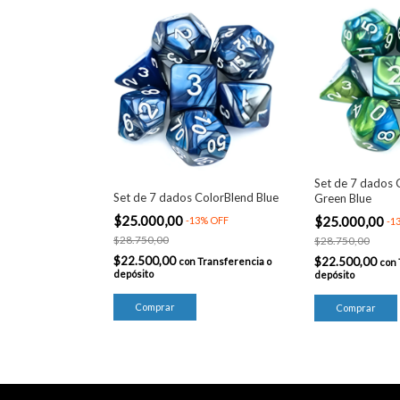
Set de 7 dados 
Set de 7 dados ColorBlend Blue
Green Blue
$25.000,00
$25.000,00
-
13
%
OFF
-
1
$28.750,00
$28.750,00
$22.500,00
$22.500,00
con
Transferencia o
con
depósito
depósito