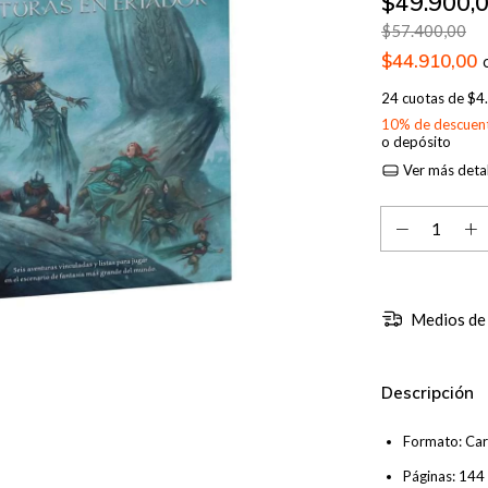
$49.900,
$57.400,00
$44.910,00
24
cuotas de
$4
10% de descuen
o depósito
Ver más detal
Medios de
Descripción
Formato: Ca
Páginas: 144