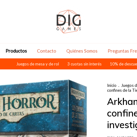
Productos
Contacto
Quiénes Somos
Preguntas Fr
Juegos de mesa y de rol
3 cuotas sin interés
10% de descuento pagand
Inicio
.
Juegos d
confines de la Ti
Arkham
confine
invest