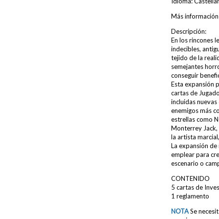
Idioma: Castella
Más información
Descripción:
En los rincones 
indecibles, anti
tejido de la rea
semejantes horro
conseguir benefic
Esta expansión p
cartas de Jugado
incluidas nuevas
enemigos más cor
estrellas como 
Monterrey Jack, 
la artista marcia
La expansión de 
emplear para cre
escenario o camp
CONTENIDO
5 cartas de Inve
1 reglamento
NOTA
Se necesit