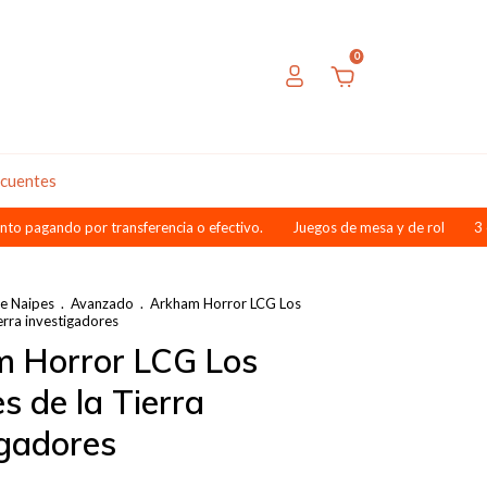
0
ecuentes
o por transferencia o efectivo.
Juegos de mesa y de rol
3 cuotas sin
e Naipes
.
Avanzado
.
Arkham Horror LCG Los
erra investigadores
 Horror LCG Los
s de la Tierra
igadores