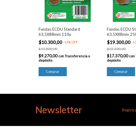
Fundas ECDU Standard
Fundas ECDU St
63,5X88mm 110u
63,5X88mm 25
$10.300,00
$19.300,00
-
13
%
OFF
-
1
$11.800,00
$22.200,00
$9.270,00
$17.370,00
con
Transferencia o
con
depósito
depósito
Newsletter
Registra