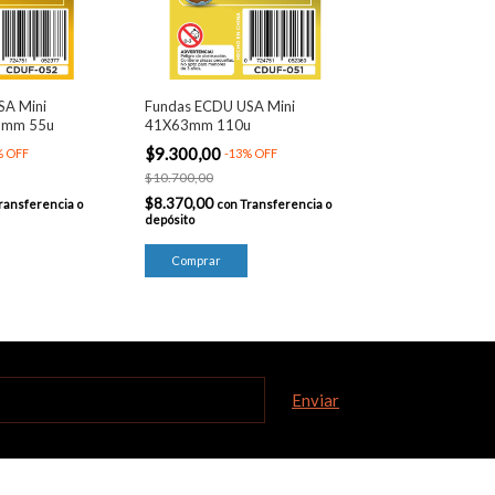
SA Mini
Fundas ECDU USA Mini
3mm 55u
41X63mm 110u
$9.300,00
%
OFF
-
13
%
OFF
$10.700,00
$8.370,00
ransferencia o
con
Transferencia o
depósito