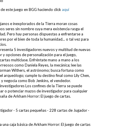
no
 de este juego en BGG haciendo click
aquí
lejanos e inexplorados de la Tierra moran cosas
guos seres sin nombre cuya mera existencia rasga el
lidad. Pero hay personas dispuestas a enfrentarse a
res por el bien de toda la humanidad... o tal vez para
ios.
resenta 5 investigadores nuevos y multitud de nuevas
r y opciones de personalización para el juego,
 cartas multiclase. Enfréntate mano a mano a los
reosos como Daniela Reyes, la mecánica; lee las
Norman Withers, el astrónomo; busca fortuna como
el arqueólogo; cumple tu destino final como Lily Chen,
l, y negocia como Bob Jenkins, el vendedor.
investigadores Los confines de la Tierra se puede
ar o potenciar mazos de investigador para cualquier
aña de Arkham Horror: El juego de cartas.
stigador · 5 cartas pequeñas · 228 cartas de Jugador ·
a una caja básica de Arkham Horror: El juego de cartas