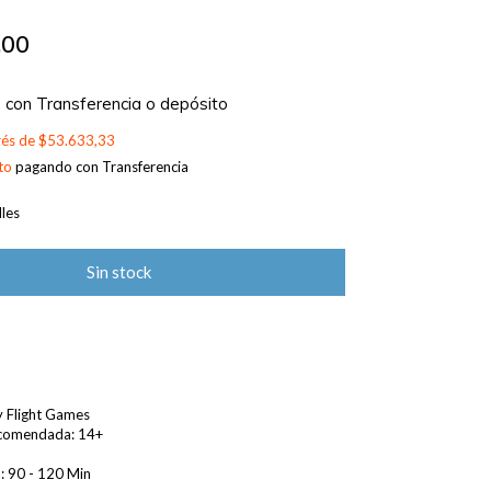
,00
0
con
Transferencia o depósito
erés de
$53.633,33
to
pagando con Transferencia
les
sy Flight Games
comendada: 14+
: 90 - 120 Min