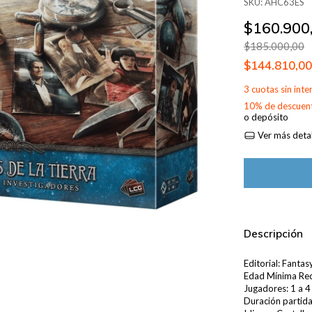
SKU:
AHC63ES
$160.900
$185.000,00
$144.810,0
3
cuotas sin int
10% de descuen
o depósito
Ver más detal
Descripción
Editorial: Fanta
Edad Mínima Re
Jugadores: 1 a 4
Duración partida