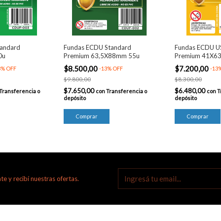
andard
Fundas ECDU Standard
Fundas ECDU U
0u
Premium 63,5X88mm 55u
Premium 41X6
$8.500,00
$7.200,00
3
%
OFF
-
13
%
OFF
-
13
$9.800,00
$8.300,00
$7.650,00
$6.480,00
Transferencia o
con
Transferencia o
con
T
depósito
depósito
te y recibí nuestras ofertas.