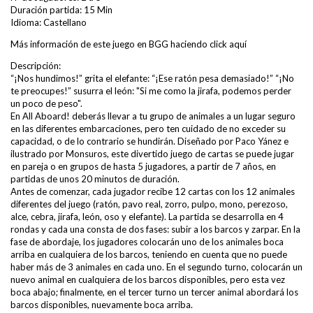
Duración partida: 15 Min
Idioma: Castellano
Más información de este juego en BGG haciendo click
aquí
Descripción:
“¡Nos hundimos!” grita el elefante: “¡Ese ratón pesa demasiado!” “¡No
te preocupes!” susurra el león: "Si me como la jirafa, podemos perder
un poco de peso".
En All Aboard! deberás llevar a tu grupo de animales a un lugar seguro
en las diferentes embarcaciones, pero ten cuidado de no exceder su
capacidad, o de lo contrario se hundirán. Diseñado por Paco Yánez e
ilustrado por Monsuros, este divertido juego de cartas se puede jugar
en pareja o en grupos de hasta 5 jugadores, a partir de 7 años, en
partidas de unos 20 minutos de duración.
Antes de comenzar, cada jugador recibe 12 cartas con los 12 animales
diferentes del juego (ratón, pavo real, zorro, pulpo, mono, perezoso,
alce, cebra, jirafa, león, oso y elefante). La partida se desarrolla en 4
rondas y cada una consta de dos fases: subir a los barcos y zarpar. En la
fase de abordaje, los jugadores colocarán uno de los animales boca
arriba en cualquiera de los barcos, teniendo en cuenta que no puede
haber más de 3 animales en cada uno. En el segundo turno, colocarán un
nuevo animal en cualquiera de los barcos disponibles, pero esta vez
boca abajo; finalmente, en el tercer turno un tercer animal abordará los
barcos disponibles, nuevamente boca arriba.