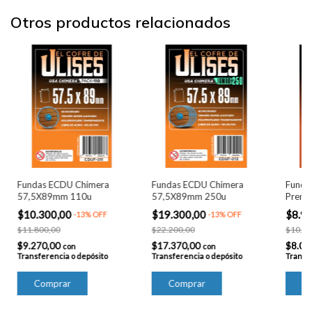
Otros productos relacionados
Fundas ECDU Chimera
Fundas ECDU Chimera
Funda
57,5X89mm 110u
57,5X89mm 250u
Premi
$10.300,00
$19.300,00
$8.9
-
13
%
OFF
-
13
%
OFF
$11.800,00
$22.200,00
$10.30
$9.270,00
$17.370,00
$8.01
con
con
Transferencia o depósito
Transferencia o depósito
Transfe